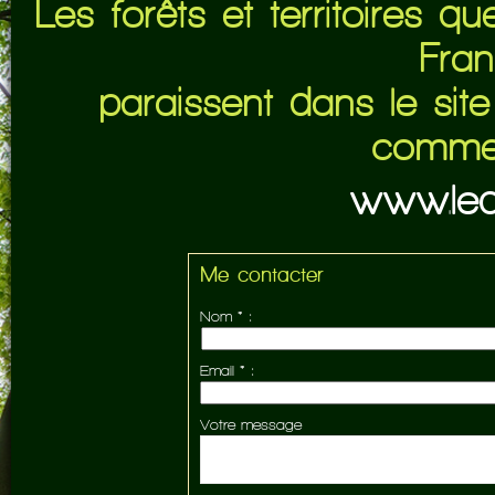
Les forêts et territoires 
Fran
paraissent dans le sit
commerc
www.leq
Me contacter
Nom * :
Email * :
Votre message