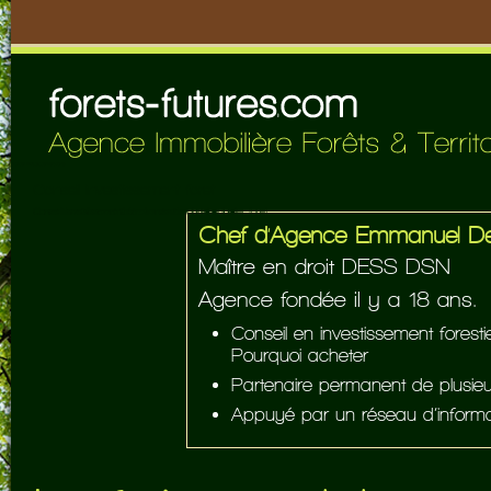
Conseil investissement foret
Conseil investissement foret
Conseil investissement foret – vendre foret acheter foret
Conseil investissement foret – vendre foret acheter foret
Chef d’Agence Emmanuel D
Maître en droit DESS DSN
Agence fondée il y a 18 ans.
Conseil en investissement fores
Pourquoi acheter
Partenaire permanent de plusieur
Appuyé par un réseau d’informa